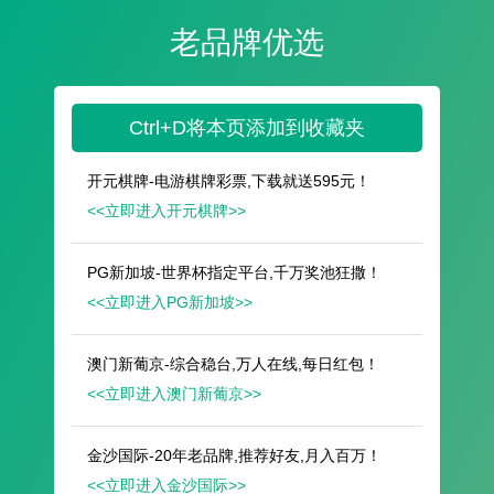
遥想公瑾当年，小乔初嫁了，雄姿英发。
羽扇纶巾，谈笑间，樯橹灰飞烟灭。
故国神游，多情应笑我，早生华发。
人生如梦，一尊还酹江月。